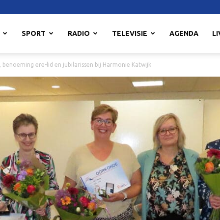
SPORT
RADIO
TELEVISIE
AGENDA
LI
, benoeming ere-lid en jubilarissen bij Harmonie Katwijk