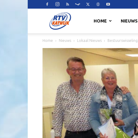
RTV
HOME
NIEUWS
Home
Nieuws
Lokaal Nieuws
Bestuurswisseling
Katwijk