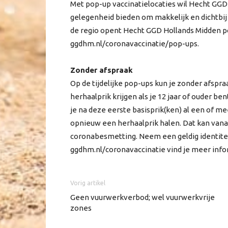
Met pop-up vaccinatielocaties wil Hecht GG
gelegenheid bieden om makkelijk en dichtbij
de regio opent Hecht GGD Hollands Midden po
ggdhm.nl/coronavaccinatie/pop-ups.
Zonder afspraak
Op de tijdelijke pop-ups kun je zonder afspr
herhaalprik krijgen als je 12 jaar of ouder b
je na deze eerste basisprik(ken) al een of m
opnieuw een herhaalprik halen. Dat kan vana
coronabesmetting. Neem een geldig identitei
ggdhm.nl/coronavaccinatie vind je meer infor
Vorig artikel
Geen vuurwerkverbod; wel vuurwerkvrije
zones