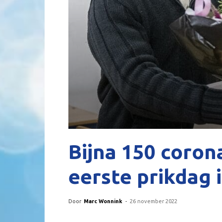
Bijna 150 coron
eerste prikdag 
Door
Marc Wonnink
-
26 november 2022