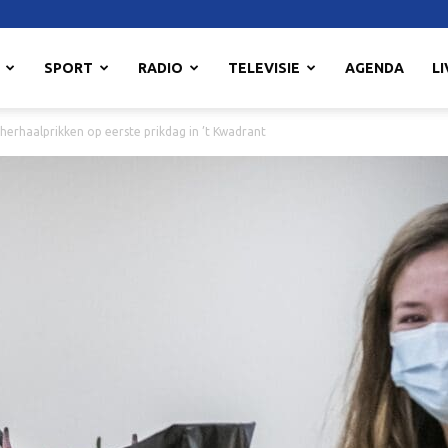
SPORT
RADIO
TELEVISIE
AGENDA
LI
herhaalprikken op eerste prikdag in ’t Kwadrant