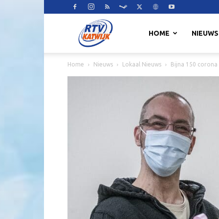
RTV
HOME
NIEUWS
Home
Nieuws
Lokaal Nieuws
Bijna 150 corona 
Katwijk