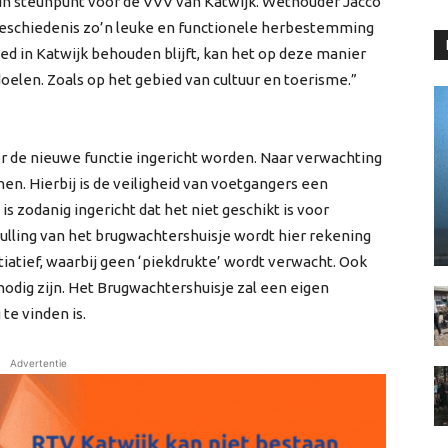
lein steunpunt voor de VVV van Katwijk. Wethouder Jacco
e geschiedenis zo’n leuke en functionele herbestemming
ed in Katwijk behouden blijft, kan het op deze manier
elen. Zoals op het gebied van cultuur en toerisme.”
 de nieuwe functie ingericht worden. Naar verwachting
en. Hierbij is de veiligheid van voetgangers een
 zodanig ingericht dat het niet geschikt is voor
ulling van het brugwachtershuisje wordt hier rekening
iatief, waarbij geen ‘piekdrukte’ wordt verwacht. Ook
dig zijn. Het Brugwachtershuisje zal een eigen
te vinden is.
Advertentie