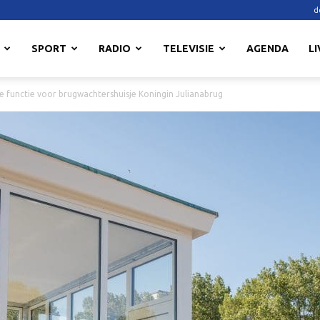
d
SPORT
RADIO
TELEVISIE
AGENDA
LI
e functie voor brugwachtershuisje Koningin Julianabrug