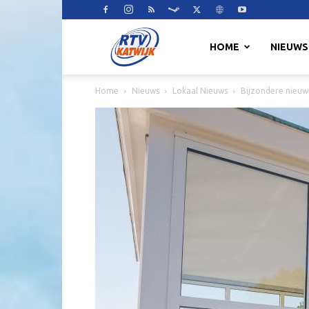
RTV
HOME
NIEUWS
Home
Nieuws
Lokaal Nieuws
Bijzondere nieuw
Katwijk