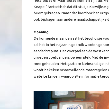
fietsroutes en vaarroutes kunnen zijn, als k
Knape: “Fantastisch dat dit stukje Katwijks
heeft gekregen. Naast dat hierdoor het erfgo
ook bijdragen aan andere maatschappelijke do
Opening
De komende maanden zal het brughuisje voor
zal het in het najaar in gebruik worden genom
aandachtspunt. Het voetpad aan de westkant is
groepen voetgangers op één plek. Met de inv
mee gehouden. Het gaat om kleinschalige init
wordt bekeken of aanvullende maatregelen no
website krijgen, waarop alle informatie terug 