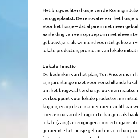
Het brugwachtershuisje van de Koningin Julia
teruggeplaatst. De renovatie van het huisje
Voor het huisje – dat al jaren niet meer gebu
aanleiding van een oproep om met ideeën te 
gebouwtje is als winnend voorstel gekozen v
lokale producten, promotie van lokale initia
Lokale functie
De bedenker van het plan, Ton Frissen, is in 
zijn jarenlange inzet voor verschillende lokal
om het brugwachtershuisje ook een maatscha
verkooppunt voor lokale producten en initia
krijgen, en op deze manier meer zichtbaar wo
toen en nu van de brug op te hangen, als haa
lokale (zang)verenigingen, concertorganisat
gemeente het huisje gebruiken voor hun prom