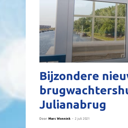
Bijzondere nieu
brugwachtershu
Julianabrug
Door
Marc Wonnink
-
2 juli 2021