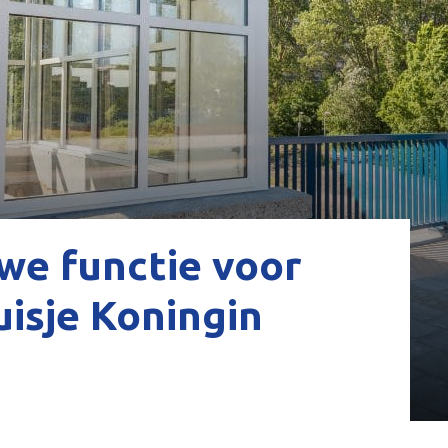
we functie voor
isje Koningin