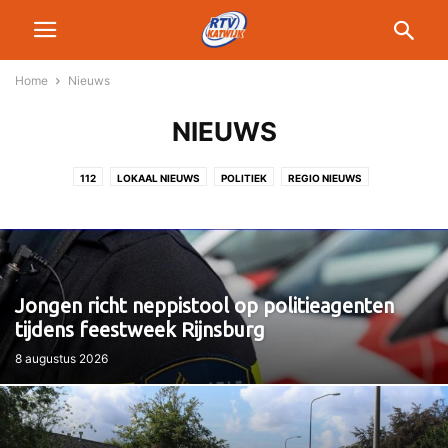
Home
Nieuws
NIEUWS
112
LOKAAL NIEUWS
POLITIEK
REGIO NIEUWS
Jongen richt neppistool op politieagenten
tijdens feestweek Rijnsburg
8 augustus 2026