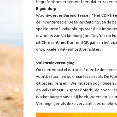
begrafenisondernemers leert dat er zeker be
Eigen dorp
Woordvoerder Barend Tensen: “Het CDA heeft
de inventarisatie. Deze inschatting van de b
speelruimte.” Valkenburgs raadslid Kimberle
inwoners van Valkenburg (incl. Duyfrak) in h
uit ChristenUnie, Durf en SGP, gaf aan het vi
ontwikkelen Valkenhorst te richten.
Volkstuinvereniging
Ook een voorstel om actief mee te denken m
voortbestaan en ook naar locaties als De Woerd
dit tegen. Tensen: “We moeten oog houden v
en Valkenhorst. Ik spreek hierbij de hoop uit 
(Valkenburgse Meer, Zijlhoek, Woerd en Tja
Verenigingen als deze vervullen een unieke so