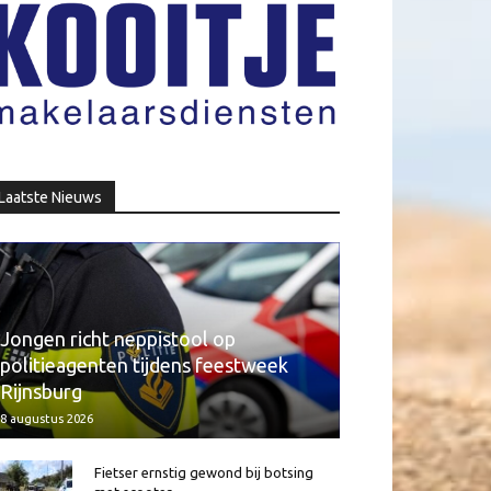
Laatste Nieuws
Jongen richt neppistool op
politieagenten tijdens feestweek
Rijnsburg
8 augustus 2026
Fietser ernstig gewond bij botsing