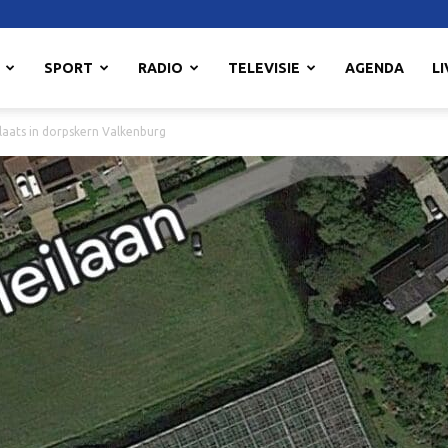
SPORT
RADIO
TELEVISIE
AGENDA
LI
laats in dorpskern Valkenburg