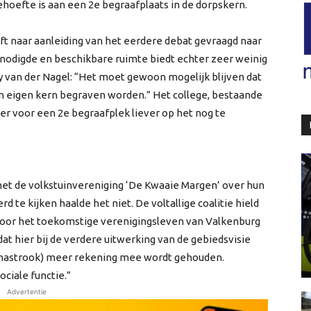
hoefte is aan een 2e begraafplaats in de dorpskern.
 naar aanleiding van het eerdere debat gevraagd naar
enodigde en beschikbare ruimte biedt echter zeer weinig
y van der Nagel: “Het moet gewoon mogelijk blijven dat
un eigen kern begraven worden.” Het college, bestaande
zier voor een 2e begraafplek liever op het nog te
et de volkstuinvereniging ‘De Kwaaie Margen’ over hun
 te kijken haalde het niet. De voltallige coalitie hield
oor het toekomstige verenigingsleven van Valkenburg
dat hier bij de verdere uitwerking van de gebiedsvisie
lmastrook) meer rekening mee wordt gehouden.
ciale functie.”
Advertentie