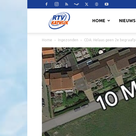
RTV
HOME
NIEUWS
Home
Ingezonden
CDA: Helaas geen 2e begraafp
Katwijk