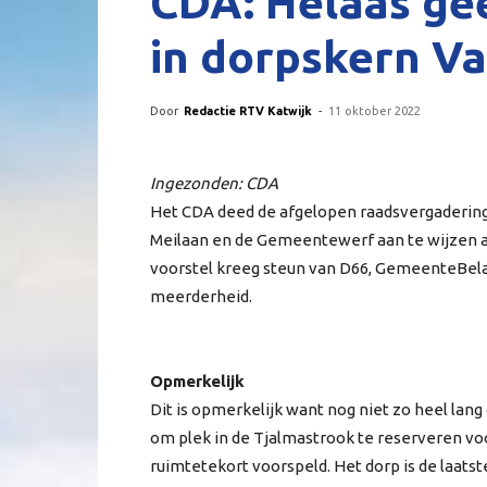
CDA: Helaas ge
in dorpskern V
Door
Redactie RTV Katwijk
-
11 oktober 2022
Ingezonden: CDA
Het CDA deed de afgelopen raadsvergadering
Meilaan en de Gemeentewerf aan te wijzen al
voorstel kreeg steun van D66, GemeenteBela
meerderheid.
Opmerkelijk
Dit is opmerkelijk want nog niet zo heel lang
om plek in de Tjalmastrook te reserveren voo
ruimtetekort voorspeld. Het dorp is de laatst