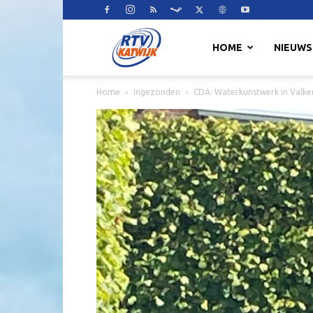
RTV
HOME
NIEUWS
Home
Ingezonden
CDA: Waterkunstwerk in Valke
Katwijk