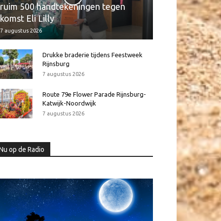
ruim 500 handtekeningen tegen
komst Eli Lilly
7 augustus 2026
Drukke braderie tijdens Feestweek
Rijnsburg
7 augustus 2026
Route 79e Flower Parade Rijnsburg-
Katwijk-Noordwijk
7 augustus 2026
Nu op de Radio