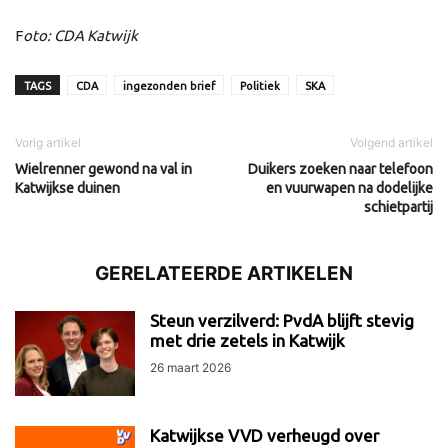
F
oto: CDA Katwijk
TAGS
CDA
ingezonden brief
Politiek
SKA
Vorig artikel
Volgend artikel
Wielrenner gewond na val in
Duikers zoeken naar telefoon
Katwijkse duinen
en vuurwapen na dodelijke
schietpartij
GERELATEERDE ARTIKELEN
Steun verzilverd: PvdA blijft stevig
met drie zetels in Katwijk
26 maart 2026
Katwijkse VVD verheugd over