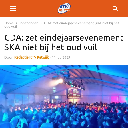
Home
Ingezonden
CDA: zet eindejaarsevenement SKA niet bij het
oud vuil
CDA: zet eindejaarsevenement
SKA niet bij het oud vuil
Door
Redactie RTV Katwijk
-
11 juli 2023