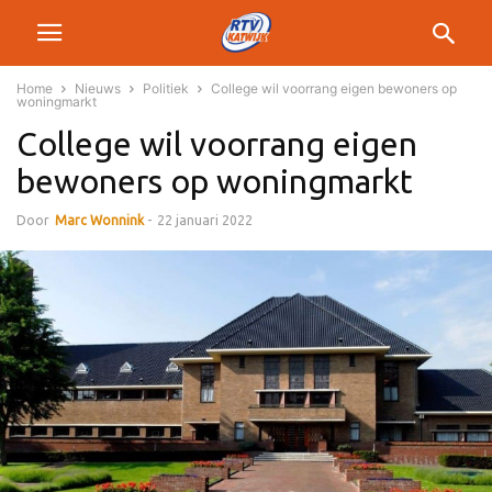
Home
Nieuws
Politiek
College wil voorrang eigen bewoners op
woningmarkt
College wil voorrang eigen
bewoners op woningmarkt
Door
Marc Wonnink
-
22 januari 2022