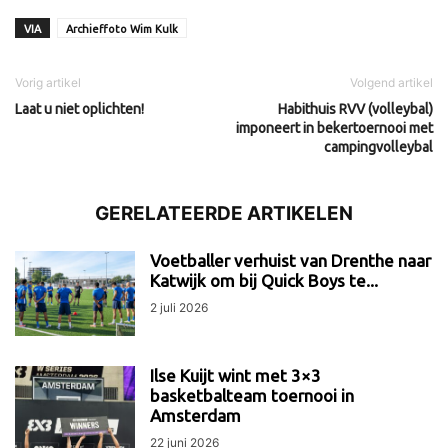
VIA
Archieffoto Wim Kulk
Vorig artikel
Volgend artikel
Laat u niet oplichten!
Habithuis RVV (volleybal)
imponeert in bekertoernooi met
campingvolleybal
GERELATEERDE ARTIKELEN
Voetballer verhuist van Drenthe naar
Katwijk om bij Quick Boys te...
2 juli 2026
Ilse Kuijt wint met 3×3
basketbalteam toernooi in
Amsterdam
22 juni 2026