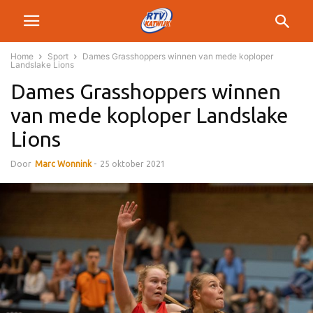
Home
Sport
Dames Grasshoppers winnen van mede koploper
Landslake Lions
Dames Grasshoppers winnen
van mede koploper Landslake
Lions
Door
Marc Wonnink
-
25 oktober 2021