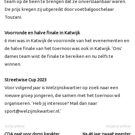
team op de been te brengen dat ze onverslaanbaar waren.
De prijs kregen zij uitgereikt door voetbalgoochelaar
Touzani.
Voorronde en halve finale in Katwijk
6 mei was in Katwijk de voorronde van het evenementen en
de halve finale van het toernooi was ook in Katwijk. ‘Ons’
dames team wist de finale te bereiken en nu zelfs te
winnen.
Streetwise Cup 2023
Voor volgend jaar is Welzijnskwartier op zoek naar een
nieuwe groep jongeren, die samen met het toernooi wil
organiseren. ‘Heb jij interesse? Mail dan naar
sport@welzijnskwartier.nl.’
Vorig artikel
Volgend artikel
CDA gaat voor dorps karakter
Na 46 jaar zwaait meester