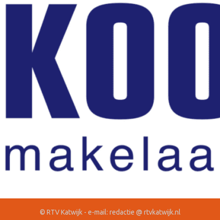
© RTV Katwijk - e-mail: redactie @ rtvkatwijk.nl