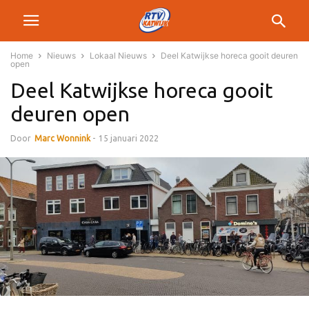
Home
Nieuws
Lokaal Nieuws
Deel Katwijkse horeca gooit deuren
open
Deel Katwijkse horeca gooit
deuren open
Door
Marc Wonnink
-
15 januari 2022