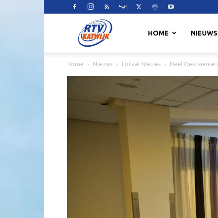
RTV
HOME
NIEUWS
Home
Nieuws
Lokaal Nieuws
Deel Oekraïense v
Katwijk