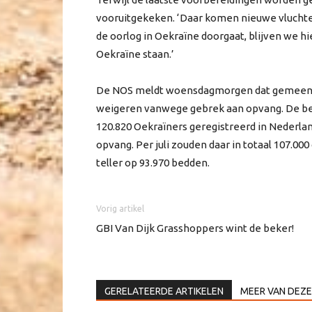
vooruitgekeken. ‘Daar komen nieuwe vluchte
de oorlog in Oekraïne doorgaat, blijven we h
Oekraïne staan.’
De NOS meldt woensdagmorgen dat gemeent
weigeren vanwege gebrek aan opvang. De bez
120.820 Oekraïners geregistreerd in Nederlan
opvang. Per juli zouden daar in totaal 107.
teller op 93.970 bedden.
Vorig artikel
GBI Van Dijk Grasshoppers wint de beker!
GERELATEERDE ARTIKELEN
MEER VAN DEZE