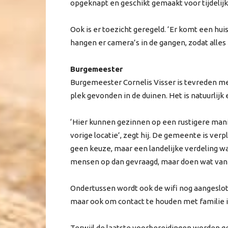
opgeknapt en geschikt gemaakt voor tijdelij
Ook is er toezicht geregeld. ‘Er komt een hui
hangen er camera’s in de gangen, zodat alles
Burgemeester
Burgemeester Cornelis Visser is tevreden met 
plek gevonden in de duinen. Het is natuurlijk e
‘Hier kunnen gezinnen op een rustigere man
vorige locatie’, zegt hij. De gemeente is verp
geen keuze, maar een landelijke verdeling
mensen op dan gevraagd, maar doen wat van 
Ondertussen wordt ook de wifi nog aangesloten
maar ook om contact te houden met familie in
Terwijl de laatste voorbereidingen worden g