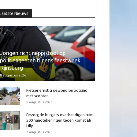
Laatste Nieuws
Jongen richt neppistool op
politieagenten tijdens feestweek
Rijnsburg
8 augustus 2026
Fietser ernstig gewond bij botsing
met scooter
8 augustus 2026
Bezorgde burgers overhandigen ruim
500 handtekeningen tegen komst Eli
Lilly
7 augustus 2026