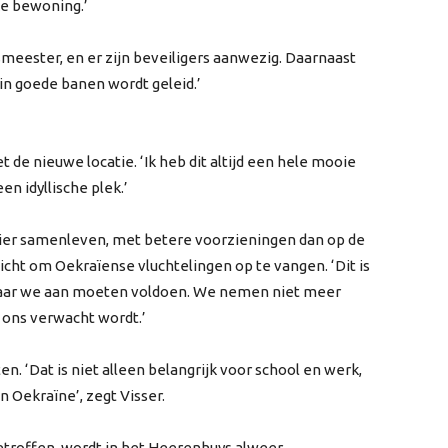
ke bewoning.’
smeester, en er zijn beveiligers aanwezig. Daarnaast
 in goede banen wordt geleid.’
de nieuwe locatie. ‘Ik heb dit altijd een hele mooie
en idyllische plek.’
ier samenleven, met betere voorzieningen dan op de
licht om Oekraïense vluchtelingen op te vangen. ‘Dit is
 waar we aan moeten voldoen. We nemen niet meer
ons verwacht wordt.’
. ‘Dat is niet alleen belangrijk voor school en werk,
 Oekraïne’, zegt Visser.
etroffen, wordt in het Heerenhuys alweer