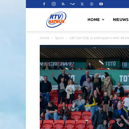
RTV
HOME
NIEUWS
Home
Sport
GBI Van Dijk Grasshoppers wint de be
Katwijk