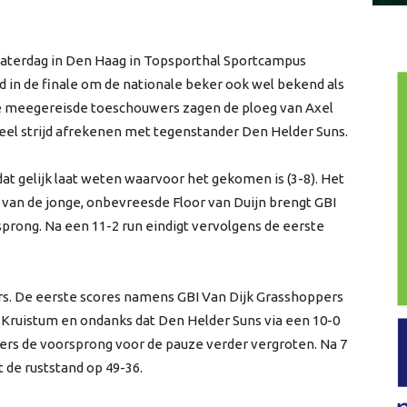
zaterdag in Den Haag in Topsporthal Sportcampus
 in de finale om de nationale beker ook wel bekend als
ale meegereisde toeschouwers zagen de ploeg van Axel
veel strijd afrekenen met tegenstander Den Helder Suns.
dat gelijk laat weten waarvoor het gekomen is (3-8). Het
r van de jonge, onbevreesde Floor van Duijn brengt GBI
prong. Na een 11-2 run eindigt vervolgens de eerste
s. De eerste scores namens GBI Van Dijk Grasshoppers
n Kruistum en ondanks dat Den Helder Suns via een 10-0
ers de voorsprong voor de pauze verder vergroten. Na 7
t de ruststand op 49-36.