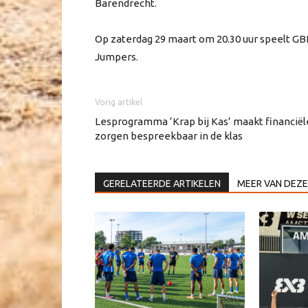
Barendrecht.
Op zaterdag 29 maart om 20.30 uur speelt GBI
Jumpers.
Vorig artikel
Lesprogramma ‘Krap bij Kas’ maakt financiël
zorgen bespreekbaar in de klas
GERELATEERDE ARTIKELEN
MEER VAN DEZE