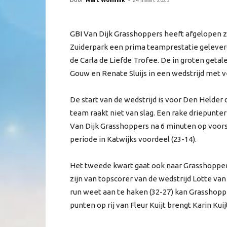
Door
Marc Wonnink
-
24 maart 2025
GBI Van Dijk Grasshoppers heeft afgelopen 
Zuiderpark een prima teamprestatie geleverd
de Carla de Liefde Trofee. De in groten get
Gouw en Renate Sluijs in een wedstrijd met 
De start van de wedstrijd is voor Den Helder 
team raakt niet van slag. Een rake driepunte
Van Dijk Grasshoppers na 6 minuten op voors
periode in Katwijks voordeel (23-14).
Het tweede kwart gaat ook naar Grasshopper
zijn van topscorer van de wedstrijd Lotte va
run weet aan te haken (32-27) kan Grasshopp
punten op rij van Fleur Kuijt brengt Karin Kuij