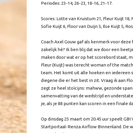
Periodes: 23-14, 26-23, 18-16, 21-17.
Scores: Lotte van Kruistum 21, Fleur Kuijt 18, N
Sofie Kuijt 6, Floor van Duijn 5, Ilse Kuijt 5, 
Coach Axel Gouw gaf als kenmerk voor deze fi
zakelijk hè? Ik ben blij dat we door een bee
maken door wat er op het scorebord staat, m
Fleur (Kuijt) was terecht woman of the match 
team. Het komt uit alle hoeken en iedereen s
diegene die er het best in zit. Vraag ik aan Fl
zegt ze heel stoïcijns: mahww, gezonde spanni
samenvatting van de wedstrijd en understate
je, als je 88 punten kan scoren in een finale 
Op dinsdag 25 maart om 20.45 uur speelt GBI 
Startportaal-Renza Airflow Binnenland. De w