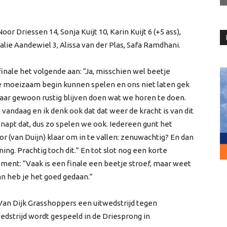
oor Driessen 14, Sonja Kuijt 10, Karin Kuijt 6 (+5 ass),
Rosalie Aandewiel 3, Alissa van der Plas, Safa Ramdhani.
nale het volgende aan: “Ja, misschien wel beetje
tje moeizaam begin kunnen spelen en ons niet laten gek
aar gewoon rustig blijven doen wat we horen te doen.
vandaag en ik denk ook dat dat weer de kracht is van dit
napt dat, dus zo spelen we ook. Iedereen gunt het
oor (van Duijn) klaar om in te vallen: zenuwachtig? En dan
ng. Prachtig toch dit.” En tot slot nog een korte
ment: “Vaak is een finale een beetje stroef, maar weet
dan heb je het goed gedaan.”
Van Dijk Grasshoppers een uitwedstrijd tegen
edstrijd wordt gespeeld in de Driesprong in