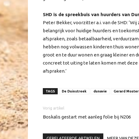
SHD is de spreekbuis van huurders van Du
Peter Bekker, voorzitter a.i. van de SHD: ‘Wij 
belangrijk voor huidige huurders en toekoms
afspraken, zoals betaalbaarheid, verduurza
hebben nog volwassen kinderen thuis wonen,
groot en te duur wonen en graag kleiner en 
concreet tot uiting te laten komen met deze 
afspraken.’
TAGS
De Duinstreek
dunavie
Gerard Moster
Vorig artikel
Boskalis gestart met aanleg folie bij N206
GERELATEERDE ARTIKELEN
MEER VAN DEZE