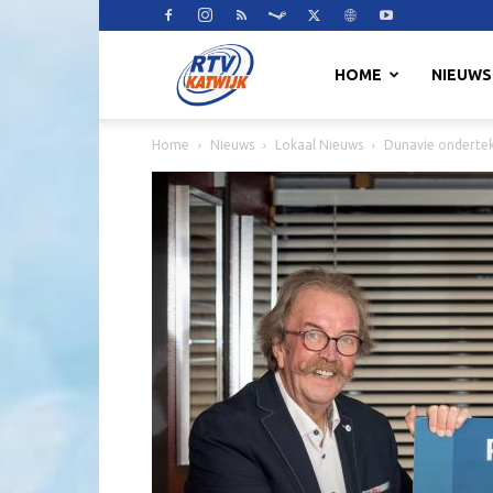
RTV
HOME
NIEUWS
Home
Nieuws
Lokaal Nieuws
Dunavie ondertek
Katwijk