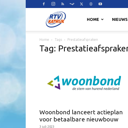
RTV
HOME
NIEUWS
Home
Tags
Prestatieafspraken
Katwijk
Tag: Prestatieafsprake
Woonbond lanceert actieplan
voor betaalbare nieuwbouw
3 juli 2023