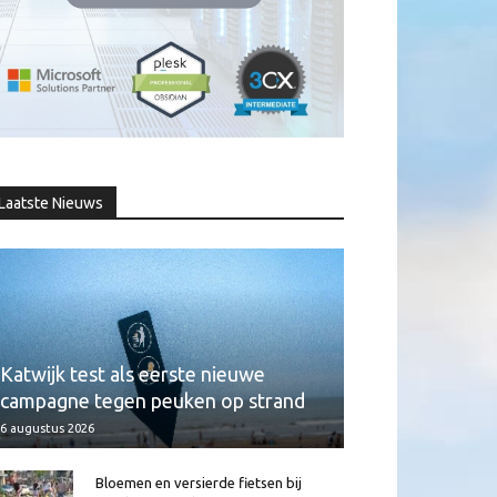
Laatste Nieuws
Katwijk test als eerste nieuwe
campagne tegen peuken op strand
6 augustus 2026
Bloemen en versierde fietsen bij