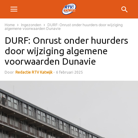
Home
Ingezonden
DURF: Onrust onder huurders door wijziging
algemene voorwaarden Dunavie
DURF: Onrust onder huurders
door wijziging algemene
voorwaarden Dunavie
Door
Redactie RTV Katwijk
-
6 februari 2025