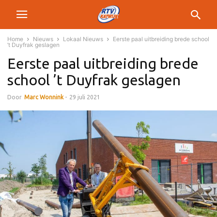
Home
Nieuws
Lokaal Nieuws
Eerste paal uitbreiding brede school
’t Duyfrak geslagen
Eerste paal uitbreiding brede
school ’t Duyfrak geslagen
Door
Marc Wonnink
-
29 juli 2021