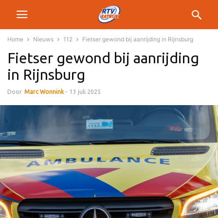
Home
Nieuws
112
Fietser gewond bij aanrijding in Rijnsburg
Fietser gewond bij aanrijding
in Rijnsburg
Door
Marc Wonnink
-
13 juli 2025