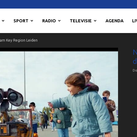
SPORT
RADIO
TELEVISIE
AGENDA
LI
am Key Region Leiden
N
d
Do