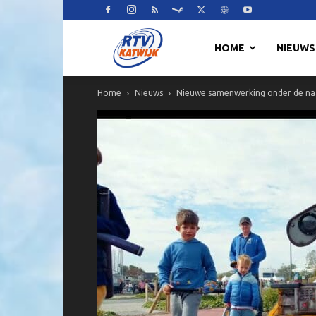
RTV
HOME
NIEUWS
Home
Nieuws
Nieuwe samenwerking onder de na
Katwijk