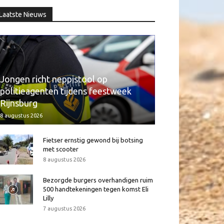
Laatste Nieuws
Jongen richt neppistool op
politieagenten tijdens feestweek
Rijnsburg
8 augustus 2026
Fietser ernstig gewond bij botsing
met scooter
8 augustus 2026
Bezorgde burgers overhandigen ruim
500 handtekeningen tegen komst Eli
Lilly
7 augustus 2026