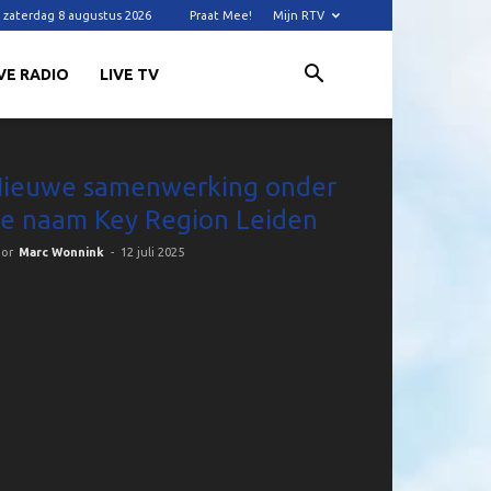
zaterdag 8 augustus 2026
Praat Mee!
Mijn RTV
VE RADIO
LIVE TV
ieuwe samenwerking onder
e naam Key Region Leiden
or
Marc Wonnink
-
12 juli 2025