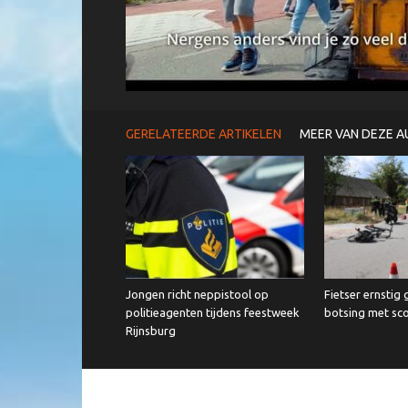
GERELATEERDE ARTIKELEN
MEER VAN DEZE A
Jongen richt neppistool op
Fietser ernstig
politieagenten tijdens feestweek
botsing met sc
Rijnsburg