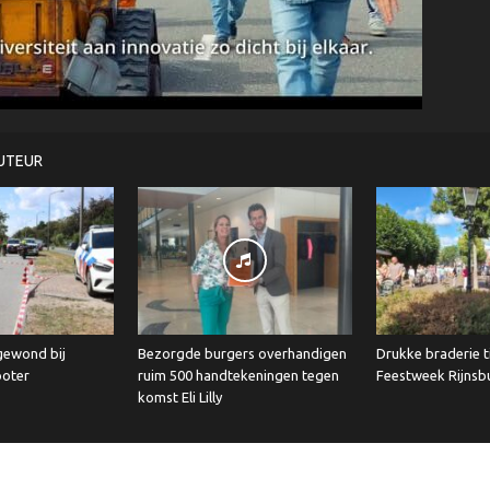
UTEUR
 gewond bij
Bezorgde burgers overhandigen
Drukke braderie t
ooter
ruim 500 handtekeningen tegen
Feestweek Rijnsb
komst Eli Lilly