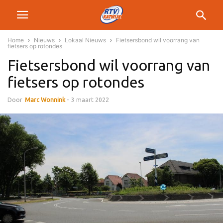
Home
Nieuws
Lokaal Nieuws
Fietsersbond wil voorrang van
fietsers op rotondes
Fietsersbond wil voorrang van
fietsers op rotondes
Door
Marc Wonnink
-
3 maart 2022