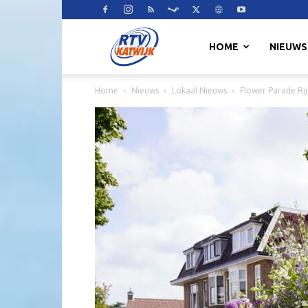
RTV
HOME
NIEUWS
Home
Nieuws
Lokaal Nieuws
Flower Parade Rij
Katwijk