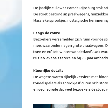
De jaarlijkse Flower Parade Rijnsburg trok za
De stoet bestond uit praalwagens, muziekko
klassieke sprookjes, nostalgische herinneri
Langs de route
Bezoekers verzamelden zich ruim voor de star
mee, waaronder negen grote praalwagens. De
toen en nu’ tot ‘winter wonderland’. Ook war
te zien, evenals taferelen bij ‘65 jaar ambacht
Kleurrijke details
De wagens waren rijkelijk versierd met bloe
toneelspelers als sprookjesfiguren of histo
en geur zorgde dat veel bezoekers de stoet v