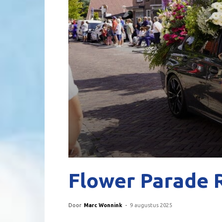
Flower Parade R
Door
Marc Wonnink
-
9 augustus 2025