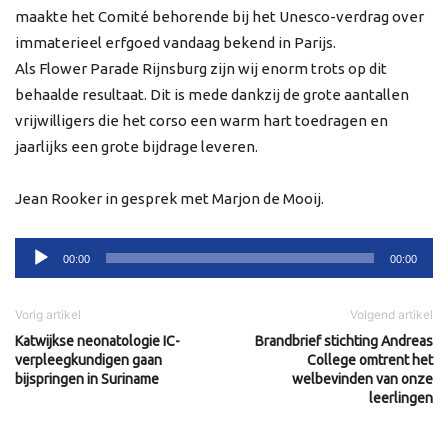
maakte het Comité behorende bij het Unesco-verdrag over
immaterieel erfgoed vandaag bekend in Parijs.
Als Flower Parade Rijnsburg zijn wij enorm trots op dit
behaalde resultaat. Dit is mede dankzij de grote aantallen
vrijwilligers die het corso een warm hart toedragen en
jaarlijks een grote bijdrage leveren.
Jean Rooker in gesprek met Marjon de Mooij.
Audiospeler
00:00
00:00
Vorig artikel
Volgend artikel
Katwijkse neonatologie IC-
Brandbrief stichting Andreas
verpleegkundigen gaan
College omtrent het
bijspringen in Suriname
welbevinden van onze
leerlingen