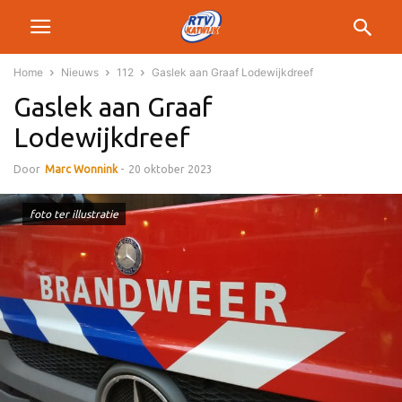
Home
Nieuws
112
Gaslek aan Graaf Lodewijkdreef
Gaslek aan Graaf
Lodewijkdreef
Door
Marc Wonnink
-
20 oktober 2023
foto ter illustratie