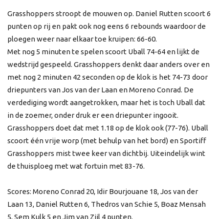
Grasshoppers stroopt de mouwen op. Daniel Rutten scoort 6
punten op rij en pakt ook nog eens 6 rebounds waardoor de
ploegen weer naar elkaar toe kruipen: 66-60.
Met nog 5 minuten te spelen scoort Uball 74-64 en lijkt de
wedstrijd gespeeld. Grasshoppers denkt daar anders over en
met nog 2 minuten 42 seconden op de klok is het 74-73 door
driepunters van Jos van der Laan en Moreno Conrad. De
verdediging wordt aangetrokken, maar het is toch Uball dat
in de zoemer, onder druk er een driepunter ingooit.
Grasshoppers doet dat met 1.18 op de klok ook (77-76). Uball
scoort één vrije worp (met behulp van het bord) en Sportiff
Grasshoppers mist twee keer van dichtbij. Uiteindelijk wint
de thuisploeg met wat fortuin met 83-76.
Scores: Moreno Conrad 20, Idir Bourjouane 18, Jos van der
Laan 13, Daniel Rutten 6, Thedros van Schie 5, Boaz Mensah
5, Sem Kulk 5 en Jim van Zijl 4 punten.