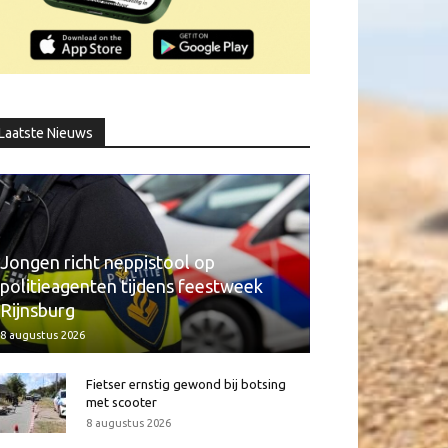
Laatste Nieuws
Jongen richt neppistool op
politieagenten tijdens feestweek
Rijnsburg
8 augustus 2026
Fietser ernstig gewond bij botsing
met scooter
8 augustus 2026