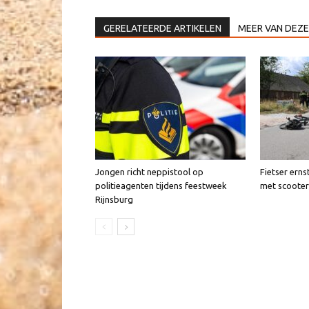
GERELATEERDE ARTIKELEN
MEER VAN DEZE
Jongen richt neppistool op
Fietser erns
politieagenten tijdens feestweek
met scooter
Rijnsburg