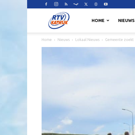
RTV
HOME
NIEUWS
Home
Nieuws
Lokaal Nieuws
Gemeente zoekt 
Katwijk