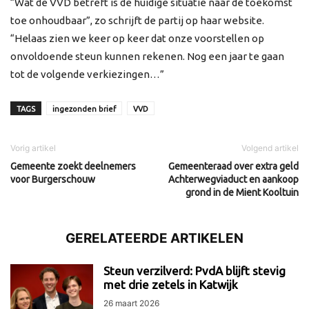
“Wat de VVD betreft is de huidige situatie naar de toekomst
toe onhoudbaar”, zo schrijft de partij op haar website.
“Helaas zien we keer op keer dat onze voorstellen op
onvoldoende steun kunnen rekenen. Nog een jaar te gaan
tot de volgende verkiezingen…”
TAGS
ingezonden brief
VVD
Vorig artikel
Volgend artikel
Gemeente zoekt deelnemers
Gemeenteraad over extra geld
voor Burgerschouw
Achterwegviaduct en aankoop
grond in de Mient Kooltuin
GERELATEERDE ARTIKELEN
Steun verzilverd: PvdA blijft stevig
met drie zetels in Katwijk
26 maart 2026