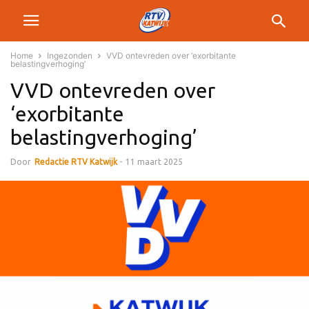
Home
Ingezonden
VVD ontevreden over ‘exorbitante
belastingverhoging’
VVD ontevreden over
‘exorbitante
belastingverhoging’
Door
Redactie RTV Katwijk
-
11 maart 2025