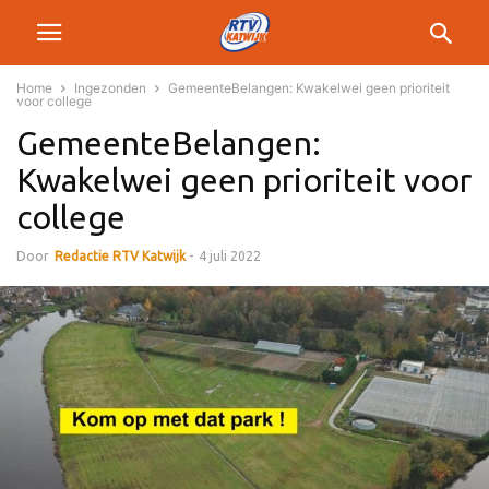
Home
Ingezonden
GemeenteBelangen: Kwakelwei geen prioriteit
voor college
GemeenteBelangen:
Kwakelwei geen prioriteit voor
college
Door
Redactie RTV Katwijk
-
4 juli 2022