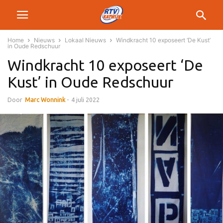
Home
Nieuws
Lokaal Nieuws
Windkracht 10 exposeert ‘De Kust’
in Oude Redschuur
Windkracht 10 exposeert ‘De
Kust’ in Oude Redschuur
Door
Marc Wonnink
-
4 juli 2022