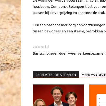
De woningen worden duurzaam, circulair, natu
houtbouw. GemeenteBelangen kiest voor ee
passen bij de vergrijzing en daarmee de dru
Een seniorenhof met zorg en voorzieningen d
tussen bewoners en een sterke, betrokken b
Vorig artikel
Basisscholieren doen weer verkeersexamen
GERELATEERDE ARTIKELEN
MEER VAN DEZE