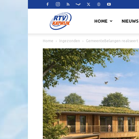
RTV
HOME
NIEUWS
Home
Ingezonden
GemeenteBelangen realiseert 
Katwijk