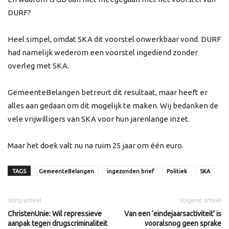
DURF?
Heel simpel, omdat SKA dit voorstel onwerkbaar vond. DURF
had namelijk wederom een voorstel ingediend zonder
overleg met SKA.
GemeenteBelangen betreurt dit resultaat, maar heeft er
alles aan gedaan om dit mogelijk te maken. Wij bedanken de
vele vrijwilligers van SKA voor hun jarenlange inzet.
Maar het doek valt nu na ruim 25 jaar om één euro.
TAGS
GemeenteBelangen
ingezonden brief
Politiek
SKA
Vorig artikel
Volgend artikel
ChristenUnie: Wil repressieve
Van een ‘eindejaarsactiviteit’ is
aanpak tegen drugscriminaliteit
vooralsnog geen sprake