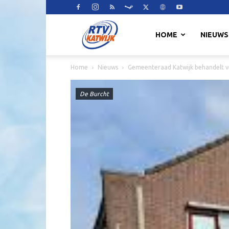
RTV
HOME
NIEUWS
Home
Nieuws
Gemeenteraad Katwijk behandelt v
Katwijk
De Burcht