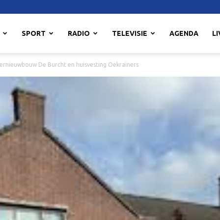
SPORT
RADIO
TELEVISIE
AGENDA
LI
ernieuwbouw De Burcht en huisvesting Oekraïners