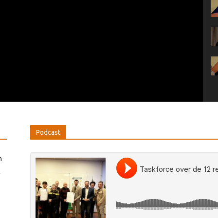
Podcast
m
l