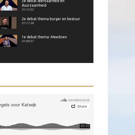
3e debat leefbaarheid en
duurzaamheid
01:12:22
2e debat thema burger en bestuur
01:11:38
1e debat thema: Meedoen
01:09:57