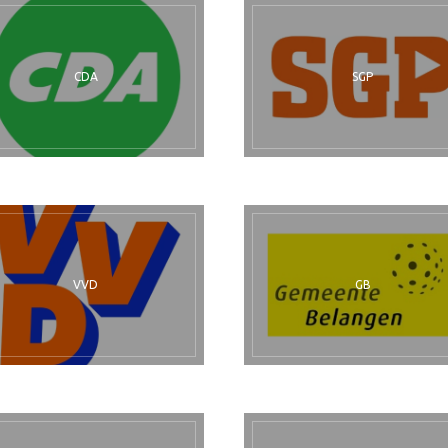
CDA
SGP
VVD
GB