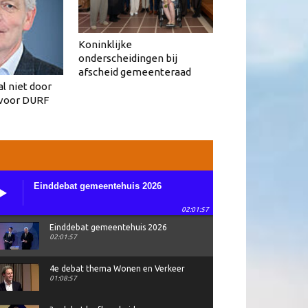
Koninklijke
onderscheidingen bij
afscheid gemeenteraad
l niet door
 voor DURF
Einddebat gemeentehuis 2026
02:01:57
Einddebat gemeentehuis 2026
02:01:57
4e debat thema Wonen en Verkeer
01:08:57