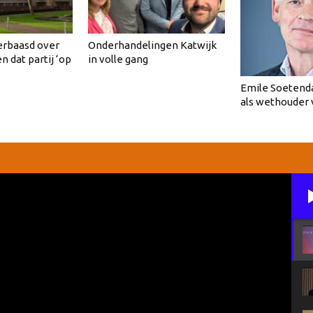
erbaasd over
Onderhandelingen Katwijk
en dat partij ‘op
in volle gang
Emile Soetenda
als wethouder