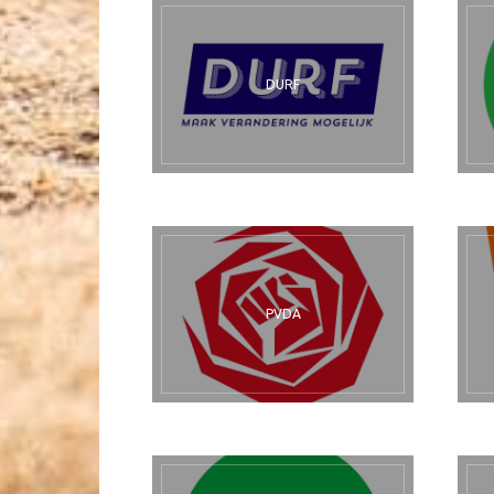
DURF
PVDA