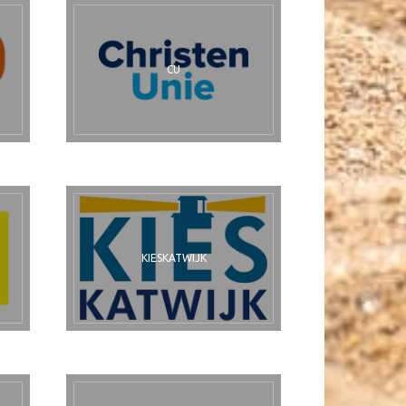
CU
KIESKATWIJK