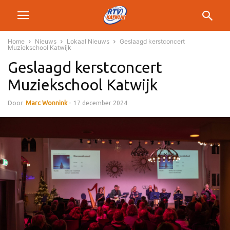
Home
Nieuws
Lokaal Nieuws
Geslaagd kerstconcert
Muziekschool Katwijk
Geslaagd kerstconcert
Muziekschool Katwijk
Door
Marc Wonnink
-
17 december 2024