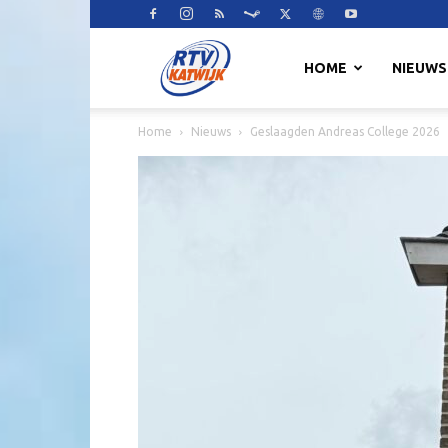
RTV
HOME
NIEUWS
Home
Nieuws
Geslaagden Andreas College 2026
Katwijk