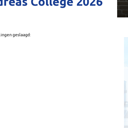
reas College 2026
lingen geslaagd: