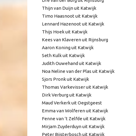
Dré van der Burg uit Rijnsburg
Thijn van Duijn uit Katwijk
Timo Haasnoot uit Katwijk
Lennard Hazenoot uit Katwijk
Thijs Hoek uit Katwijk
Kees van Klaveren uit Rijnsburg
Aaron Koning uit Katwijk
Seth Kulk uit Katwijk
Judith Ouwehand uit Katwijk
Noa Neline van der Plas uit Katwijk
Sjors Pronk uit Katwijk
Thomas Varkevisser uit Katwijk
Dirk Verburg uit Katwijk
Maud Verkerk uit Oegstgeest
Emma van Wolferen uit Katwijk
Fenne van ’t Zelfde uit Katwijk
Mirjam Zuyderduyn uit Katwijk
Peter Bijsterbosch uit Katwijk