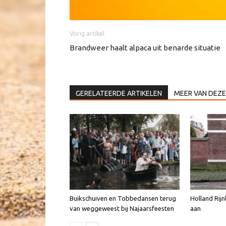
Vorig artikel
Brandweer haalt alpaca uit benarde situatie
GERELATEERDE ARTIKELEN
MEER VAN DEZE
Buikschuiven en Tobbedansen terug
Holland Rijn
van weggeweest bij Najaarsfeesten
aan