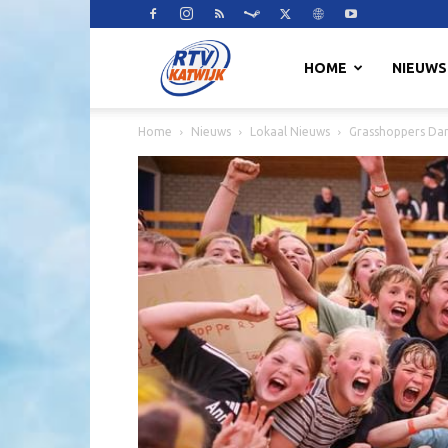
RTV
HOME
NIEUWS
Home
Nieuws
Lokaal Nieuws
Grasshoppers Da
Katwijk