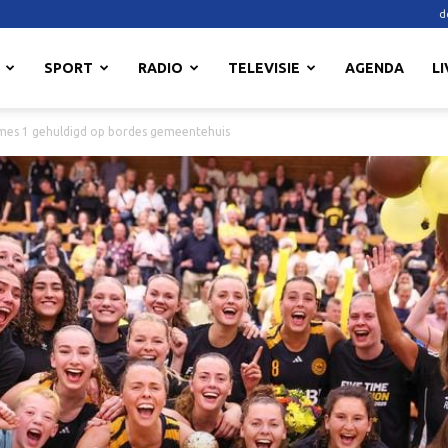
d
SPORT
RADIO
TELEVISIE
AGENDA
LI
mes 1 gehuldigd op bordes gemeentehuis