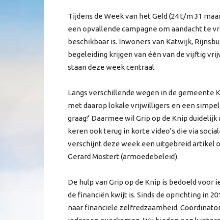
Tijdens de Week van het Geld (24 t/m 31 maart
een opvallende campagne om aandacht te vra
beschikbaar is. Inwoners van Katwijk, Rijns
begeleiding krijgen van één van de vijftig vrijw
staan deze week centraal.
Langs verschillende wegen in de gemeente K
met daarop lokale vrijwilligers en een simpel
graag!’ Daarmee wil Grip op de Knip duidelijk
keren ook terug in korte video’s die via soci
verschijnt deze week een uitgebreid artikel 
Gerard Mostert (armoedebeleid).
De hulp van Grip op de Knip is bedoeld voor i
de financiën kwijt is. Sinds de oprichting in 2
naar financiële zelfredzaamheid. Coördina