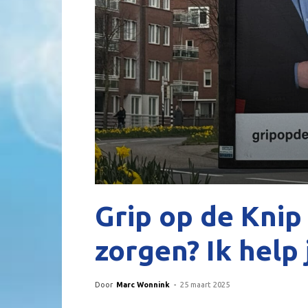
Grip op de Knip 
zorgen? Ik help 
Door
Marc Wonnink
-
25 maart 2025