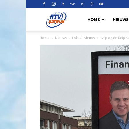
RTV
HOME
NIEUWS
Home
Nieuws
Lokaal Nieuws
Grip op de Knip Ka
Katwijk