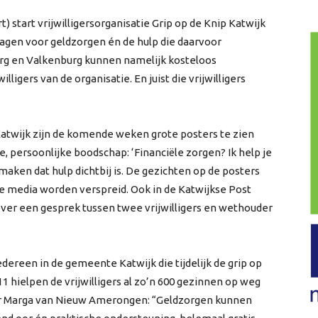
) start vrijwilligersorganisatie Grip op de Knip Katwijk
gen voor geldzorgen én de hulp die daarvoor
burg en Valkenburg kunnen namelijk kosteloos
illigers van de organisatie. En juist die vrijwilligers
atwijk zijn de komende weken grote posters te zien
e, persoonlijke boodschap: ‘Financiële zorgen? Ik help je
 maken dat hulp dichtbij is. De gezichten op de posters
ale media worden verspreid. Ook in de Katwijkse Post
over een gesprek tussen twee vrijwilligers en wethouder
edereen in de gemeente Katwijk die tijdelijk de grip op
011 hielpen de vrijwilligers al zo’n 600 gezinnen op weg
tor Marga van Nieuw Amerongen: “Geldzorgen kunnen