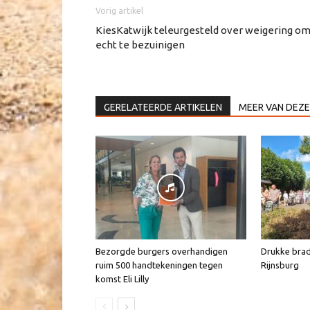
Vorig artikel
KiesKatwijk teleurgesteld over weigering o
echt te bezuinigen
GERELATEERDE ARTIKELEN
MEER VAN DEZE
Bezorgde burgers overhandigen
Drukke brad
ruim 500 handtekeningen tegen
Rijnsburg
komst Eli Lilly