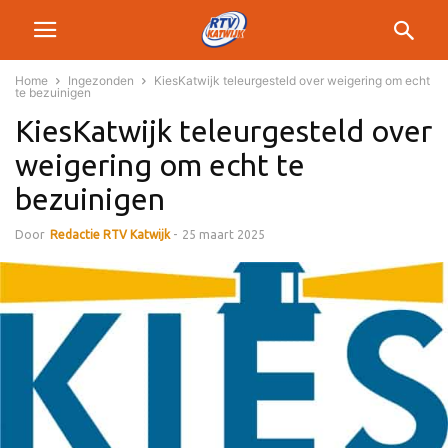
Home
Ingezonden
KiesKatwijk teleurgesteld over weigering om echt
te bezuinigen
KiesKatwijk teleurgesteld over
weigering om echt te
bezuinigen
Door
Redactie RTV Katwijk
-
25 maart 2025