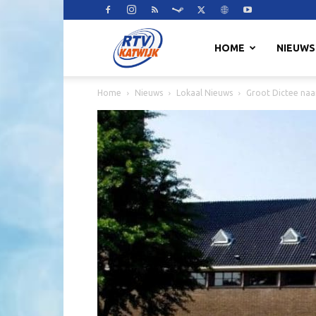
RTV
HOME
NIEUWS
Home
Nieuws
Lokaal Nieuws
Groot Dictee naa
Katwijk