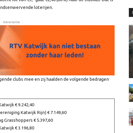
ondsenwervende loterijen.
Advertentie
lgende clubs mee en zij haalden de volgende bedragen
atwijk € 9.242,40
reniging Katwijk Rijn) € 7.149,60
g Grasshoppers € 5.397,60
twijk € 3.196,80