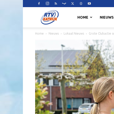
RTV
HOME
NIEUWS
Home
Nieuws
Lokaal Nieuws
Grote Clubactie s
Katwijk