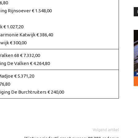
6,80
ing Rijnsoever € 1.548,00
 € 1.027,20
armonie Katwijk € 386,40
ijk € 300,00
alken 68 € 7.332,00
ng De Valken € 4.264,80
adjoe € 5.371,20
76,80
ing De Burchtruiters € 240,00
Volgend artikel