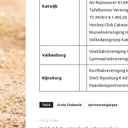
AV Rijnsoever €1.69
Katwijk
Tafeltennis Verenig
TC MVKV € 1.495,20
Hockey Club Catwyck
Muziekvereniging H
Volksdansgroep Katw
Voetbalvereniging V
Valkenburg
Gymnastiekverenigi
Korfbalvereniging M
Rijnsburg
DWS Rijnsburg € 4.8
Paardensportverenig
TAGS
Grote Clubactie
sportverenigingen
Vorig artikel