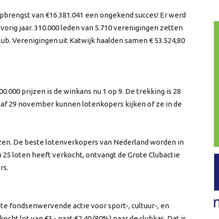
lopbrengst van €16.381.041 een ongekend succes! Er werd
vorig jaar. 310.000 leden van 5.710 verenigingen zetten
lub. Verenigingen uit Katwijk haalden samen € 53.524,80
00.000 prijzen is de winkans nu 1 op 9. De trekking is 28
af 29 november kunnen lotenkopers kijken of ze in de
zen. De beste lotenverkopers van Nederland worden in
 25 loten heeft verkocht, ontvangt de Grote Clubactie
rs.
tste fondsenwervende actie voor sport-, cultuur-, en
cht lot van €3,- gaat €2,40 (80%) naar de clubkas. Dat is