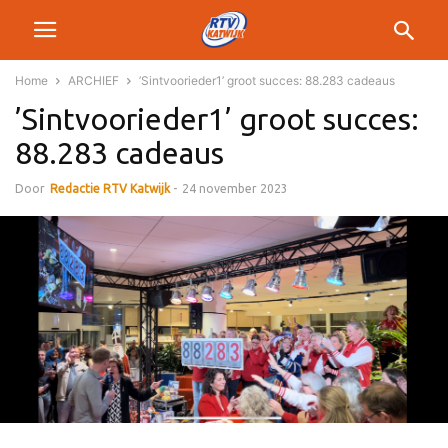
Home
ARCHIEF
’Sintvoorieder1’ groot succes: 88.283 cadeaus
’Sintvoorieder1’ groot succes:
88.283 cadeaus
Door
Redactie RTV Katwijk
-
24 november 2023