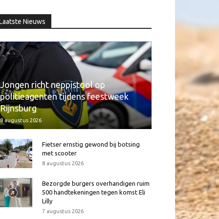
Laatste Nieuws
Jongen richt neppistool op
politieagenten tijdens feestweek
Rijnsburg
8 augustus 2026
Fietser ernstig gewond bij botsing
met scooter
8 augustus 2026
Bezorgde burgers overhandigen ruim
500 handtekeningen tegen komst Eli
Lilly
7 augustus 2026