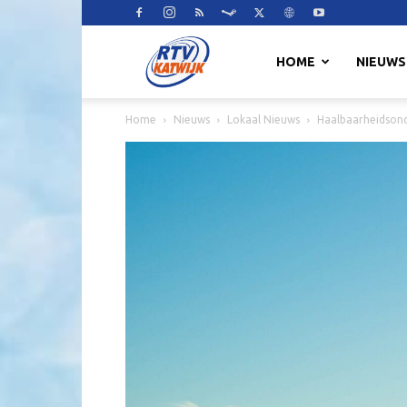
RTV
HOME
NIEUWS
Home
Nieuws
Lokaal Nieuws
Haalbaarheidsond
Katwijk