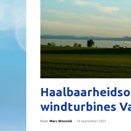
Haalbaarheidso
windturbines V
Door
Marc Wonnink
-
14 september 2023