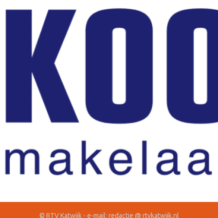
© RTV Katwijk - e-mail: redactie @ rtvkatwijk.nl