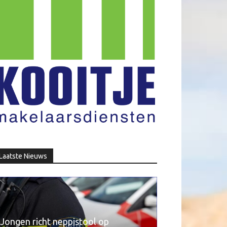
Laatste Nieuws
Jongen richt neppistool op