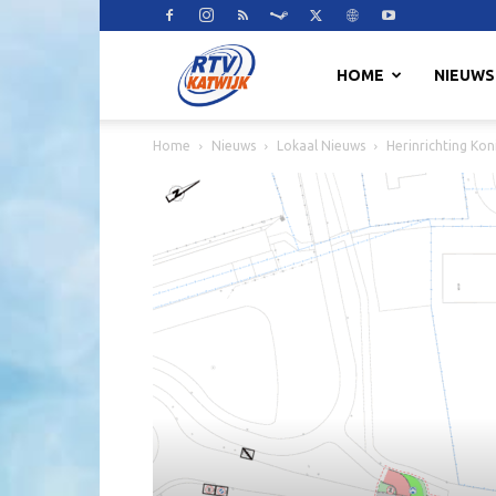
RTV
HOME
NIEUWS
Home
Nieuws
Lokaal Nieuws
Herinrichting Kon
Katwijk