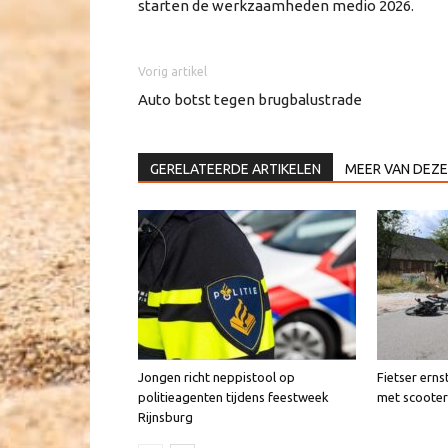
starten de werkzaamheden medio 2026.
Vorig artikel
Auto botst tegen brugbalustrade
GERELATEERDE ARTIKELEN
MEER VAN DEZE
Jongen richt neppistool op
Fietser erns
politieagenten tijdens feestweek
met scooter
Rijnsburg