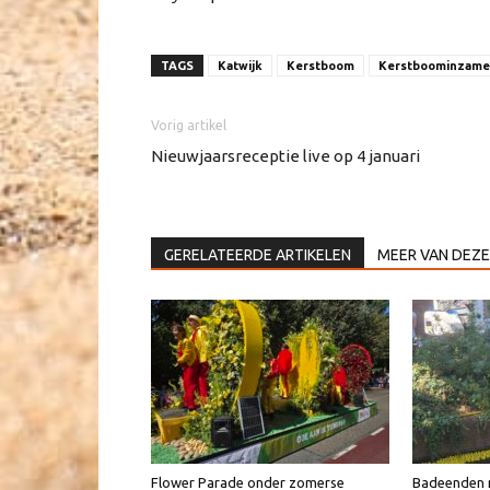
TAGS
Katwijk
Kerstboom
Kerstboominzame
Vorig artikel
Nieuwjaarsreceptie live op 4 januari
GERELATEERDE ARTIKELEN
MEER VAN DEZE
Flower Parade onder zomerse
Badeenden n