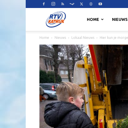
RTV
HOME
NIEUWS
Home
Nieuws
Lokaal Nieuws
Hier kun je morg
Katwijk