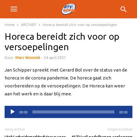
Home
ARCHIEF
Horeca bereidt zich voor op versoepelingen
Horeca bereidt zich voor op
versoepelingen
Door
Marc Wonnink
-
24 april 2021
Jan Schipper spreekt met Gerard Bol over de status van de
horeca in de corona pandemie. De horeca gaat zich
voorbereiden op de versoepelingen. De Horeca kan weer
aan het werk en is daar blij mee.
Audiospeler
00:00
00:00
Vorig artikel
Volgend artikel