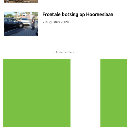
Frontale botsing op Hoorneslaan
2 augustus 2026
- Advertentie -