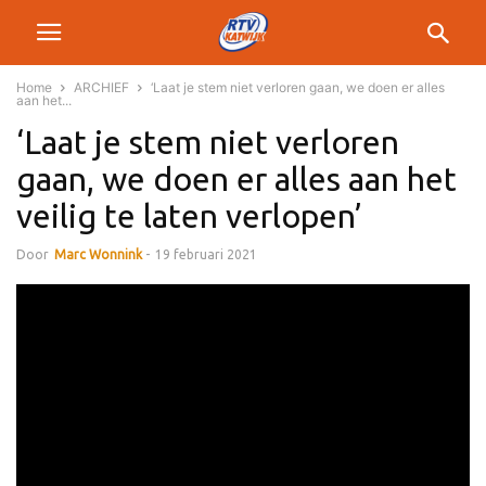
Home
ARCHIEF
‘Laat je stem niet verloren gaan, we doen er alles
aan het...
‘Laat je stem niet verloren
gaan, we doen er alles aan het
veilig te laten verlopen’
Door
Marc Wonnink
-
19 februari 2021