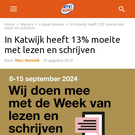
Home
Nieuws
Lokaal Nieuws
In Katwijk heeft 13% moeite met
lezen en schrijven
In Katwijk heeft 13% moeite
met lezen en schrijven
Door
Marc Wonnink
-
30 augustus 2024