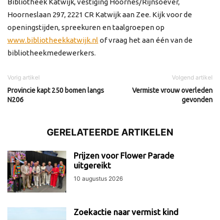
Bibliotheek Katwijk, vestiging Hoornes/Rijnsoever,
Hoorneslaan 297, 2221 CR Katwijk aan Zee. Kijk voor de
openingstijden, spreekuren en taalgroepen op
www.bibliotheekkatwijk.nl
of vraag het aan één van de
bibliotheekmedewerkers.
Vorig artikel
Volgend artikel
Provincie kapt 250 bomen langs
Vermiste vrouw overleden
N206
gevonden
GERELATEERDE ARTIKELEN
Prijzen voor Flower Parade
uitgereikt
10 augustus 2026
Zoekactie naar vermist kind