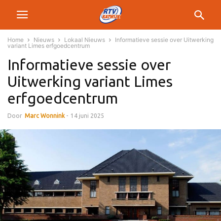
Home
Nieuws
Lokaal Nieuws
Informatieve sessie over Uitwerking
variant Limes erfgoedcentrum
Informatieve sessie over
Uitwerking variant Limes
erfgoedcentrum
Door
Marc Wonnink
-
14 juni 2025