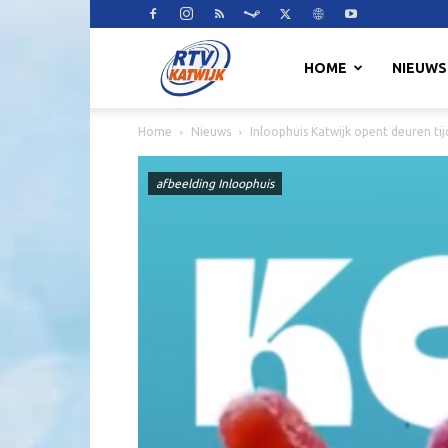
RTV
HOME
NIEUWS
Home
Nieuws
Inloophuis Katwijk opent deuren t
Katwijk
afbeelding Inloophuis