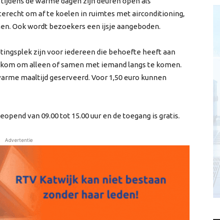
 tijdens de warme dagen zijn deuren open als
erecht om af te koelen in ruimtes met airconditioning,
men. Ook wordt bezoekers een ijsje aangeboden.
tingsplek zijn voor iedereen die behoefte heeft aan
elkom om alleen of samen met iemand langs te komen.
warme maaltijd geserveerd. Voor 1,50 euro kunnen
opend van 09.00 tot 15.00 uur en de toegang is gratis.
Advertentie